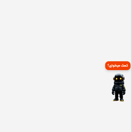
کمک میخوای؟